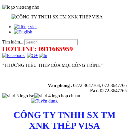
Tìm kiếm...
HOTLINE: 0911665959
"THƯƠNG HIỆU THÉP CỦA MỌI CÔNG TRÌNH"
Văn phòng
:
0272-3647764, 072-3647766
Fax
: 0272-3647765
CÔNG TY TNHH SX TM
XNK THÉP VISA