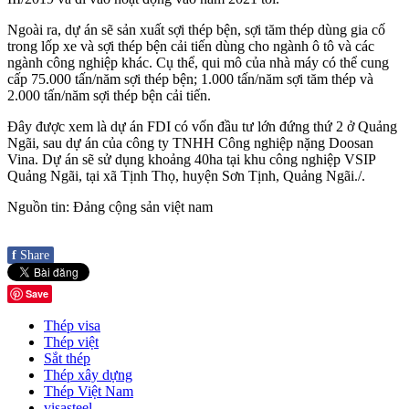
Ngoài ra, dự án sẽ sản xuất sợi thép bện, sợi tăm thép dùng gia cố
trong lốp xe và sợi thép bện cải tiến dùng cho ngành ô tô và các
ngành công nghiệp khác. Cụ thể, qui mô của nhà máy có thể cung
cấp 75.000 tấn/năm sợi thép bện; 1.000 tấn/năm sợi tăm thép và
2.000 tấn/năm sợi thép bện cải tiến.
Đây được xem là dự án FDI có vốn đầu tư lớn đứng thứ 2 ở Quảng
Ngãi, sau dự án của công ty TNHH Công nghiệp nặng Doosan
Vina. Dự án sẽ sử dụng khoảng 40ha tại khu công nghiệp VSIP
Quảng Ngãi, tại xã Tịnh Thọ, huyện Sơn Tịnh, Quảng Ngãi./.
Nguồn tin: Đảng cộng sản việt nam
f
Share
Save
Thép visa
Thép việt
Sắt thép
Thép xây dựng
Thép Việt Nam
visasteel