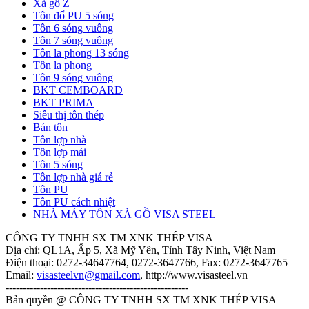
Xà gồ Z
Tôn đổ PU 5 sóng
Tôn 6 sóng vuông
Tôn 7 sóng vuông
Tôn la phong 13 sóng
Tôn la phong
Tôn 9 sóng vuông
BKT CEMBOARD
BKT PRIMA
Siêu thị tôn thép
Bán tôn
Tôn lợp nhà
Tôn lợp mái
Tôn 5 sóng
Tôn lợp nhà giá rẻ
Tôn PU
Tôn PU cách nhiệt
NHÀ MÁY TÔN XÀ GỒ VISA STEEL
CÔNG TY TNHH SX TM XNK THÉP VISA
Địa chỉ: QL1A, Ấp 5, Xã Mỹ Yên, Tỉnh Tây Ninh, Việt Nam
Điện thoại:
0272-34647764, 0272-3647766
, Fax:
0272-3647765
Email:
visasteelvn@gmail.com
, http://www.visasteel.vn
-----------------------------------------------------
Bản quyền @ CÔNG TY TNHH SX TM XNK THÉP VISA