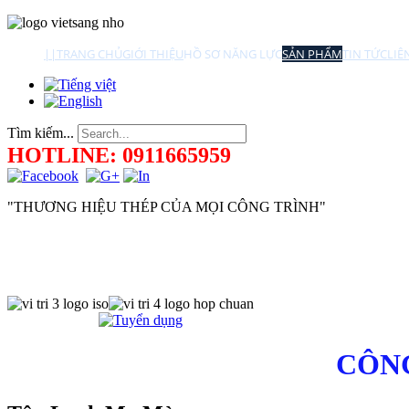
||
TRANG CHỦ
GIỚI THIỆU
HỒ SƠ NĂNG LỰC
SẢN PHẨM
TIN TỨC
LIÊ
Tìm kiếm...
HOTLINE: 0911665959
"THƯƠNG HIỆU THÉP CỦA MỌI CÔNG TRÌNH"
CÔNG