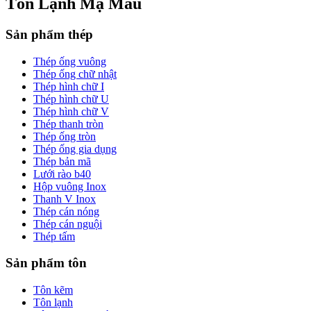
Tôn Lạnh Mạ Màu
Sản phẩm thép
Thép ống vuông
Thép ống chữ nhật
Thép hình chữ I
Thép hình chữ U
Thép hình chữ V
Thép thanh tròn
Thép ống tròn
Thép ống gia dụng
Thép bản mã
Lưới rào b40
Hộp vuông Inox
Thanh V Inox
Thép cán nóng
Thép cán nguội
Thép tấm
Sản phẩm tôn
Tôn kẽm
Tôn lạnh