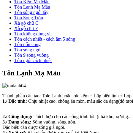
Tôn Kẽm Mạ Màu
Tôn Lạnh Mạ Màu
Tôn sóng ngói tây
Tôn Sóng Tròn
Xà gồ chữ C
Xà gồ chữ Z
Tôn không dùng vít
Tôn cách nhiệt - cách âm 5 sóng
Tôn uốn cong
Tôn sóng ngói
Tôn 9 sóng vuông
Tôn ngói cách nhiệt
Tôn Lạnh Mạ Màu
Thành phần cấu tạo: Tole Lạnh hoặc tole kẽm + Lớp biến tính + Lớp
1./ Đặc tính:
Chịu nhiệt cao, chống ăn mòn, màu sắc đa dạng(đỏ tươi
2./ Công dụng:
Thích hợp cho các công trình lớn (nhà kho, xưởng....
3./ Dạng sóng:
Sóng vuông, sóng tròn.
Đặc biệt: cán được sóng giả ngói.
4./ Xuất xứ:
Sản phẩm được sản xuất tại Việt Nam