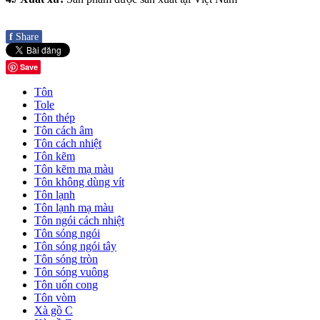
f
Share
Save
Tôn
Tole
Tôn thép
Tôn cách âm
Tôn cách nhiệt
Tôn kẽm
Tôn kẽm mạ màu
Tôn không dùng vít
Tôn lạnh
Tôn lạnh mạ màu
Tôn ngói cách nhiệt
Tôn sóng ngói
Tôn sóng ngói tây
Tôn sóng tròn
Tôn sóng vuông
Tôn uốn cong
Tôn vòm
Xà gồ C