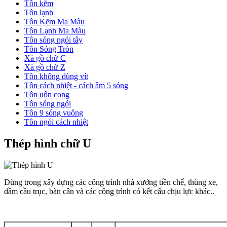
Tôn kẽm
Tôn lạnh
Tôn Kẽm Mạ Màu
Tôn Lạnh Mạ Màu
Tôn sóng ngói tây
Tôn Sóng Tròn
Xà gồ chữ C
Xà gồ chữ Z
Tôn không dùng vít
Tôn cách nhiệt - cách âm 5 sóng
Tôn uốn cong
Tôn sóng ngói
Tôn 9 sóng vuông
Tôn ngói cách nhiệt
Thép hình chữ U
Dùng trong xây dựng các công trình nhà xưởng tiền chế, thùng xe,
dầm cầu trục, bàn cân và các công trình có kết cấu chịu lực khác..