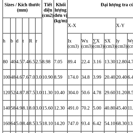
Sizes / Kích thước
Tiết
Khối
Đại lượng tra c
(mm)
diện
lượng
(cm2)
đơn vị
(kg/m)
X-X
X-Y
h
b
d
t
R
r
Ix
Wx
∑X
SX
ly
W
(cm3)
(cm3)
(cm3)
(cm3)
(cm3)
(c
80
40
4.5
7.4
6.5
2.5
8.98
7.05
89.4
22.4
3.16
13.30
12.80
4.
100
48
4.6
7.6
7.0
3.0
10.90
8.59
174.0
34.8
3.99
20.40
20.40
6.
120
52
4.8
7.8
7.5
3.0
11.30
10.40
304.0
50.6
4.78
29.60
31.20
8.
140
58
4.9
8.1
8.0
3.0
15.60
12.30
491.0
70.2
5.00
40.80
45.40
11
160
64
5.0
8.4
8.5
3.5
18.10
14.20
747.0
93.4
6.42
54.10
68.30
13