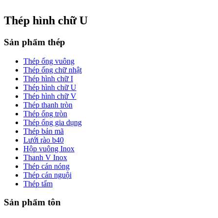
Thép hình chữ U
Sản phẩm thép
Thép ống vuông
Thép ống chữ nhật
Thép hình chữ I
Thép hình chữ U
Thép hình chữ V
Thép thanh tròn
Thép ống tròn
Thép ống gia dụng
Thép bản mã
Lưới rào b40
Hộp vuông Inox
Thanh V Inox
Thép cán nóng
Thép cán nguội
Thép tấm
Sản phẩm tôn