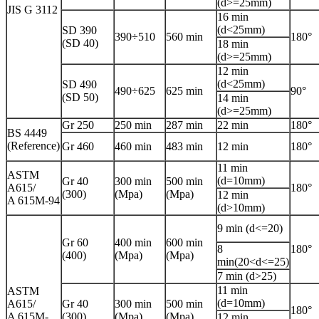
(d>=25mm)
JIS G 3112
16 min
(d<25mm)
SD 390
390÷510
560 min
180°
(SD 40)
18 min
(d>=25mm)
12 min
(d<25mm)
SD 490
490÷625
625 min
90°
(SD 50)
14 min
(d>=25mm)
Gr 250
250 min
287 min
22 min
180°
BS 4449
(Reference)
Gr 460
460 min
483 min
12 min
180°
11 min
ASTM
(d=10mm)
Gr 40
300 min
500 min
A615/
180°
(300)
(Mpa)
(Mpa)
12 min
A 615M-94
(d>10mm)
9 min (d<=20)
Gr 60
400 min
600 min
8
180°
(400)
(Mpa)
(Mpa)
min(20<d<=25)
7 min (d>25)
11 min
ASTM
(d=10mm)
A615/
Gr 40
300 min
500 min
180°
A 615M-
(300)
(Mpa)
(Mpa)
12 min