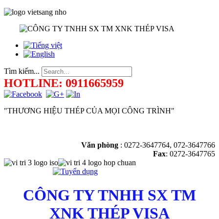
Tìm kiếm...
HOTLINE: 0911665959
"THƯƠNG HIỆU THÉP CỦA MỌI CÔNG TRÌNH"
Văn phòng
:
0272-3647764, 072-3647766
Fax
: 0272-3647765
CÔNG TY TNHH SX TM
XNK THÉP VISA