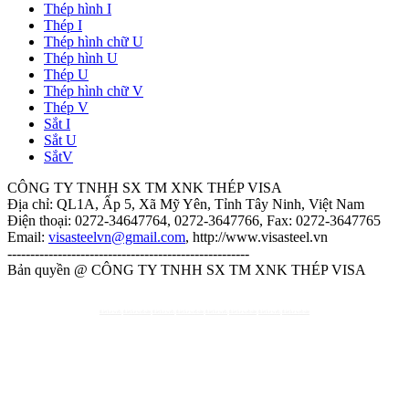
Thép hình I
Thép I
Thép hình chữ U
Thép hình U
Thép U
Thép hình chữ V
Thép V
Sắt I
Sắt U
SắtV
CÔNG TY TNHH SX TM XNK THÉP VISA
Địa chỉ: QL1A, Ấp 5, Xã Mỹ Yên, Tỉnh Tây Ninh, Việt Nam
Điện thoại:
0272-34647764, 0272-3647766
, Fax:
0272-3647765
Email:
visasteelvn@gmail.com
, http://www.visasteel.vn
-----------------------------------------------------
Bản quyền @ CÔNG TY TNHH SX TM XNK THÉP VISA
thiet ke web
,
thiet ke website
,
thiet ke web
,
thiet ke website
,
thiet ke web
,
thiet ke website
,
thiet ke web
,
thiet ke website