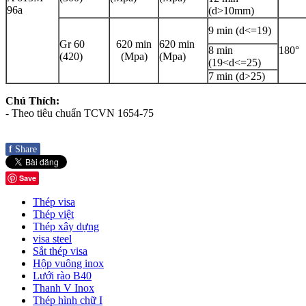
96a
(d>10mm)
9 min (d<=19)
Gr 60
620 min
620 min
8 min
180°
(420)
(Mpa)
(Mpa)
(19<d<=25)
7 min (d>25)
Chú Thích:
- Theo tiêu chuẩn TCVN 1654-75
f
Share
Save
Thép visa
Thép việt
Thép xây dựng
visa steel
Sắt thép visa
Hộp vuông inox
Lưới rào B40
Thanh V Inox
Thép hình chữ I