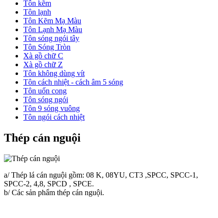
Tôn kẽm
Tôn lạnh
Tôn Kẽm Mạ Màu
Tôn Lạnh Mạ Màu
Tôn sóng ngói tây
Tôn Sóng Tròn
Xà gồ chữ C
Xà gồ chữ Z
Tôn không dùng vít
Tôn cách nhiệt - cách âm 5 sóng
Tôn uốn cong
Tôn sóng ngói
Tôn 9 sóng vuông
Tôn ngói cách nhiệt
Thép cán nguội
a/ Thép lá cán nguội gồm: 08 K, 08YU, CT3 ,SPCC, SPCC-1,
SPCC-2, 4,8, SPCD , SPCE.
b/ Các sản phẩm thép cán nguội.