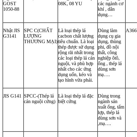
GOST
08K, 08 YU
các ngành cơ
1050-88
khí , dân
dụng…
Nhật JIS
SPC C(CHẤT
Là loại thép lá
Dùng làm
A366
G3141
LƯỢNG
cacbon chất lượng
dụng cụ gia
THƯƠNG MẠI)
tiêu chuẩn. Là loại
dụng, thùng
thép được sử dụng
phi, đồ nội
rộng rãi nhất trong
thất, công
các loại thép lá cán
nghiệp ôtô,
nguội, và phù hợp
ống , thép lá
nhất cho các ứng
dùng sơn
dụng uốn, kéo và
mạ….
tạo hình vừa phải.
JIS G141
SPCC-(Thép lá
Là loại thép lá đặc
Dùng trong
cán nguội cứng)
biệt cứng
ngành sản
xuất ống, tấm
lợp, thép lá
dùng sơn và
,mạ….