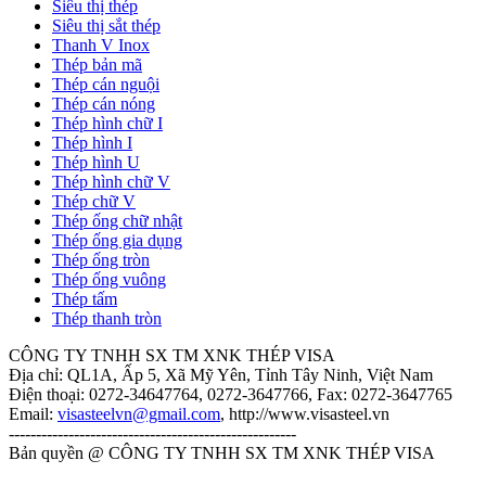
Siêu thị thép
Siêu thị sắt thép
Thanh V Inox
Thép bản mã
Thép cán nguội
Thép cán nóng
Thép hình chữ I
Thép hình I
Thép hình U
Thép hình chữ V
Thép chữ V
Thép ống chữ nhật
Thép ống gia dụng
Thép ống tròn
Thép ống vuông
Thép tấm
Thép thanh tròn
CÔNG TY TNHH SX TM XNK THÉP VISA
Địa chỉ: QL1A, Ấp 5, Xã Mỹ Yên, Tỉnh Tây Ninh, Việt Nam
Điện thoại:
0272-34647764, 0272-3647766
, Fax:
0272-3647765
Email:
visasteelvn@gmail.com
, http://www.visasteel.vn
-----------------------------------------------------
Bản quyền @ CÔNG TY TNHH SX TM XNK THÉP VISA