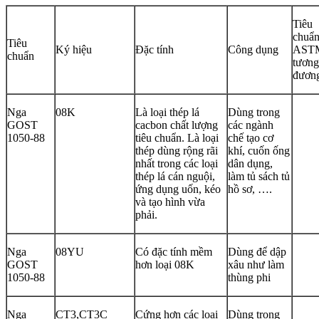
Tiêu
chuẩ
Tiêu
Ký hiệu
Đặc tính
Công dụng
AST
chuẩn
tương
đươn
Nga
08K
Là loại thép lá
Dùng trong
GOST
cacbon chất lượng
các ngành
1050-88
tiêu chuẩn. Là loại
chế tạo cơ
thép dùng rộng rãi
khí, cuốn ống
nhất trong các loại
dân dụng,
thép lá cán nguội,
làm tủ sách tủ
ứng dụng uốn, kéo
hồ sơ, ….
và tạo hình vừa
phải.
Nga
08YU
Có đặc tính mềm
Dùng để dập
GOST
hơn loại 08K
xâu như làm
1050-88
thùng phi
Nga
CT3,CT3C
Cứng hơn các loại
Dùng trong