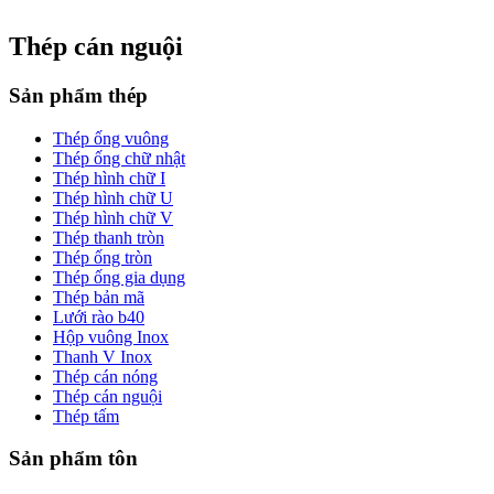
Thép cán nguội
Sản phẩm thép
Thép ống vuông
Thép ống chữ nhật
Thép hình chữ I
Thép hình chữ U
Thép hình chữ V
Thép thanh tròn
Thép ống tròn
Thép ống gia dụng
Thép bản mã
Lưới rào b40
Hộp vuông Inox
Thanh V Inox
Thép cán nóng
Thép cán nguội
Thép tấm
Sản phẩm tôn