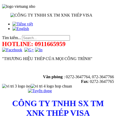
Tìm kiếm...
HOTLINE: 0911665959
"THƯƠNG HIỆU THÉP CỦA MỌI CÔNG TRÌNH"
Văn phòng
:
0272-3647764, 072-3647766
Fax
: 0272-3647765
CÔNG TY TNHH SX TM
XNK THÉP VISA