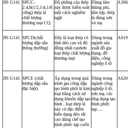
JIS G141
SPCC-
Độ phẳng của thép
Dùng làm
A366
2.4,8(1/2,1/4,1/8
này được kiểm soát
thùng phi,
cứng) thép lá
một cách nghiêm
tấm lợp, thép
chất lượng
ngặt
lá dùng sơn
thương mại CQ
và mạ
JIS G141
SPCD(chất
Đây là loại thép có
Dùng trong
A619
lượng dập sâu
tính dẻo cao và độ
ngành sản
thông thường)
đồng nhất caohơn
xuất đồ gia
loại thép chất lượng
dụng, đồ
thương mại
điện, công
nghiệp ô tô
JIS G141
SPCE (chất
Áp dụng trong quá
Dùng trong
A620
lượng dập sâu
trình gia công dập
ngành công
đặc biệt)
tạo hình phôi lá kim
nghiệp ô tô,
loại bằng cách sử
sơn mạ, các
dụng khuôn dập tạo
ứng dụng tạo
hình , loại thép lá
hình phức
này có đặc điểm
tạp….
biến dạng dẻo rất
cao dùng chế tạo
hình phức tạp cuốn