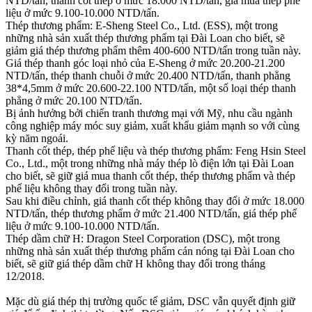
NTD/tấn, thanh cốt thép ở mức 18.000 NTD/tấn, giá mua thép phế
liệu ở mức 9.100-10.000 NTD/tấn.
Thép thương phẩm: E-Sheng Steel Co., Ltd. (ESS), một trong
những nhà sản xuất thép thương phẩm tại Đài Loan cho biết, sẽ
giảm giá thép thương phẩm thêm 400-600 NTD/tấn trong tuần này.
Giá thép thanh góc loại nhỏ của E-Sheng ở mức 20.200-21.200
NTD/tấn, thép thanh chuỗi ở mức 20.400 NTD/tấn, thanh phẳng
38*4,5mm ở mức 20.600-22.100 NTD/tấn, một số loại thép thanh
phẳng ở mức 20.100 NTD/tấn.
Bị ảnh hưởng bởi chiến tranh thương mại với Mỹ, nhu cầu ngành
công nghiệp máy móc suy giảm, xuất khẩu giảm mạnh so với cùng
kỳ năm ngoái.
Thanh cốt thép, thép phế liệu và thép thương phẩm: Feng Hsin Steel
Co., Ltd., một trong những nhà máy thép lò điện lớn tại Đài Loan
cho biết, sẽ giữ giá mua thanh cốt thép, thép thương phẩm và thép
phế liệu không thay đổi trong tuần này.
Sau khi điều chỉnh, giá thanh cốt thép không thay đổi ở mức 18.000
NTD/tấn, thép thương phẩm ở mức 21.400 NTD/tấn, giá thép phế
liệu ở mức 9.100-10.000 NTD/tấn.
Thép dầm chữ H: Dragon Steel Corporation (DSC), một trong
những nhà sản xuất thép thương phẩm cán nóng tại Đài Loan cho
biết, sẽ giữ giá thép dầm chữ H không thay đổi trong tháng
12/2018.
Mặc dù giá thép thị trường quốc tế giảm, DSC vẫn quyết định giữ