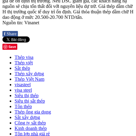
giá để ổn định thị trường. Nếu DSC giảm giá, các khách hàng hạ
nguồn sẽ chịu tổn thất đối với nguyên liệu dự trữ. Giá thép dầm chữ
H thị trường quốc tế duy trì ổn định. Giá thỏa thuận thép dầm chữ H
dao động ở mức 20.500-20.700 NTD/tấn.
Nguồn tin: Vinanet
f
Share
Save
Thép visa
Thép việt
Sắt thép
Thép xây dựng
Thép Việt Nam
visasteel
visa steel
Siêu thị thép
Siêu thị sắt thép
Tôn thép
Thép ống gia dụng
Sắt xây dựng
Công ty sắt thép
Kinh doanh thép
Tôn lợp nhà giá rẻ