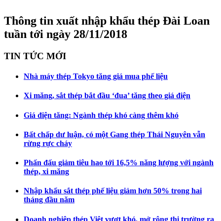
Thông tin xuất nhập khẩu thép Đài Loan
tuần tới ngày 28/11/2018
TIN TỨC MỚI
Nhà máy thép Tokyo tăng giá mua phế liệu
Xi măng, sắt thép bắt đầu ‘đua’ tăng theo giá điện
Giá điện tăng: Ngành thép khó càng thêm khó
Bất chấp dư luận, có một Gang thép Thái Nguyên vẫn
rừng rực cháy
Phấn đấu giảm tiêu hao tới 16,5% năng lượng với ngành
thép, xi măng
Nhập khẩu sắt thép phế liệu giảm hơn 50% trong hai
tháng đầu năm
Doanh nghiệp thép Việt vượt khó, mở rộng thị trường ra