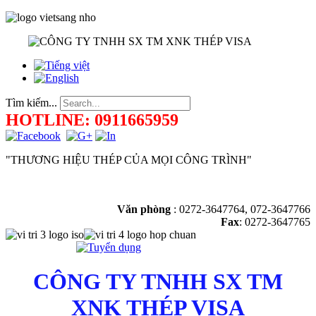
Tìm kiếm...
HOTLINE: 0911665959
"THƯƠNG HIỆU THÉP CỦA MỌI CÔNG TRÌNH"
Văn phòng
:
0272-3647764, 072-3647766
Fax
: 0272-3647765
CÔNG TY TNHH SX TM
XNK THÉP VISA