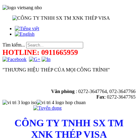
Tìm kiếm...
HOTLINE: 0911665959
"THƯƠNG HIỆU THÉP CỦA MỌI CÔNG TRÌNH"
Văn phòng
:
0272-3647764, 072-3647766
Fax
: 0272-3647765
CÔNG TY TNHH SX TM
XNK THÉP VISA