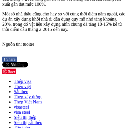
xuất gần đạt mức 100%.
Một số nhà thầu cũng cho hay so với cùng thời điểm năm ngoái, các
dự án xây dựng khối nhà ở, dân dụng quy mô nhỏ tăng khoảng
20%, trong đó vật liệu xây dựng nhìn chung đã tăng 10-15% kể từ
thời điểm đầu tháng 2-2015 đến nay.
Nguồn tin: tuoitre
f
Share
Save
Thép visa
Thép việt
Sắt thép
Thép xây dựng
Thép Việt Nam
visasteel
visa steel
Siêu thị thép
Siêu thị sắt thép
Tôn thép