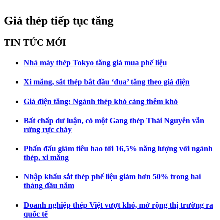
Giá thép tiếp tục tăng
TIN TỨC MỚI
Nhà máy thép Tokyo tăng giá mua phế liệu
Xi măng, sắt thép bắt đầu ‘đua’ tăng theo giá điện
Giá điện tăng: Ngành thép khó càng thêm khó
Bất chấp dư luận, có một Gang thép Thái Nguyên vẫn
rừng rực cháy
Phấn đấu giảm tiêu hao tới 16,5% năng lượng với ngành
thép, xi măng
Nhập khẩu sắt thép phế liệu giảm hơn 50% trong hai
tháng đầu năm
Doanh nghiệp thép Việt vượt khó, mở rộng thị trường ra
quốc tế