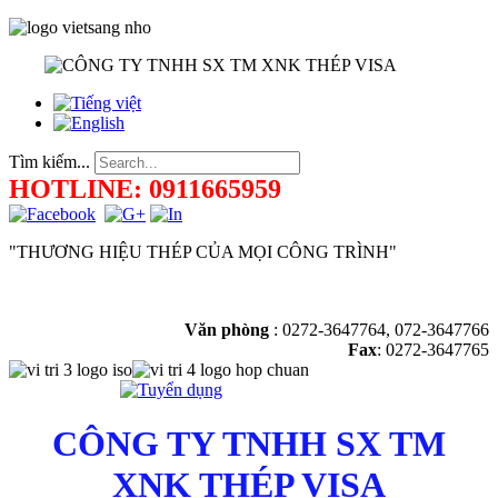
Tìm kiếm...
HOTLINE: 0911665959
"THƯƠNG HIỆU THÉP CỦA MỌI CÔNG TRÌNH"
Văn phòng
:
0272-3647764, 072-3647766
Fax
: 0272-3647765
CÔNG TY TNHH SX TM
XNK THÉP VISA