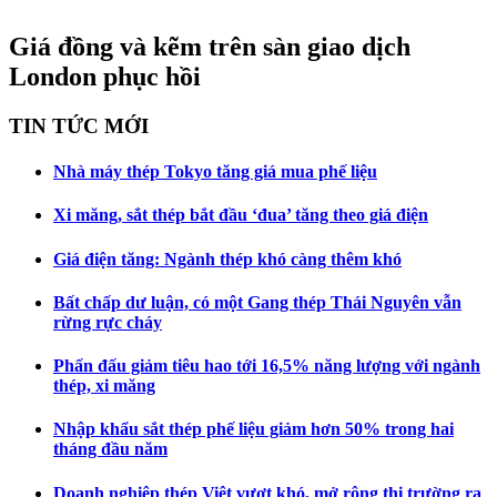
Giá đồng và kẽm trên sàn giao dịch
London phục hồi
TIN TỨC MỚI
Nhà máy thép Tokyo tăng giá mua phế liệu
Xi măng, sắt thép bắt đầu ‘đua’ tăng theo giá điện
Giá điện tăng: Ngành thép khó càng thêm khó
Bất chấp dư luận, có một Gang thép Thái Nguyên vẫn
rừng rực cháy
Phấn đấu giảm tiêu hao tới 16,5% năng lượng với ngành
thép, xi măng
Nhập khẩu sắt thép phế liệu giảm hơn 50% trong hai
tháng đầu năm
Doanh nghiệp thép Việt vượt khó, mở rộng thị trường ra