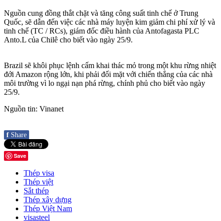
Nguồn cung đồng thắt chặt và tăng công suất tinh chế ở Trung
Quốc, sẽ dẫn đến việc các nhà máy luyện kim giảm chi phí xử lý và
tinh chế (TC / RCs), giám đốc điều hành của Antofagasta PLC
Anto.L của Chilê cho biết vào ngày 25/9.
Brazil sẽ khôi phục lệnh cấm khai thác mỏ trong một khu rừng nhiệt
đới Amazon rộng lớn, khi phải đối mặt với chiến thắng của các nhà
môi trường vì lo ngại nạn phá rừng, chính phủ cho biết vào ngày
25/9.
Nguồn tin: Vinanet
f
Share
Save
Thép visa
Thép việt
Sắt thép
Thép xây dựng
Thép Việt Nam
visasteel