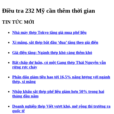
Điều tra 232 Mỹ cần thêm thời gian
TIN TỨC MỚI
Nhà máy thép Tokyo tăng giá mua phế liệu
Xi măng, sắt thép bắt đầu ‘đua’ tăng theo giá điện
Giá điện tăng: Ngành thép khó càng thêm khó
Bất chấp dư luận, có một Gang thép Thái Nguyên vẫn
rừng rực cháy
Phấn đấu giảm tiêu hao tới 16,5% năng lượng với ngành
thép, xi măng
Nhập khẩu sắt thép phế liệu giảm hơn 50% trong hai
tháng đầu năm
Doanh nghiệp thép Việt vượt khó, mở rộng thị trường ra
quốc tế