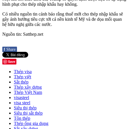
hình phạt cho thép nhập khẩu hay không.
Có nhiều nguồn tin cảnh báo rằng thuế mới cho thép nhập khẩu sẽ
gây ảnh hưởng tiêu cực tới cả nền kinh tế Mỹ và đe dọa mối quan
hệ hữu nghị giữa các nước.
Nguồn tin: Satthep.net
f
Share
Save
Thép visa
Thép việt
Sắt thép
Thép xây dựng
Thép Việt Nam
visasteel
visa steel
Siêu thị thép
Siêu thị sắt thép
Tôn thép
Thép ống gia dụng
Sắt xây dựng