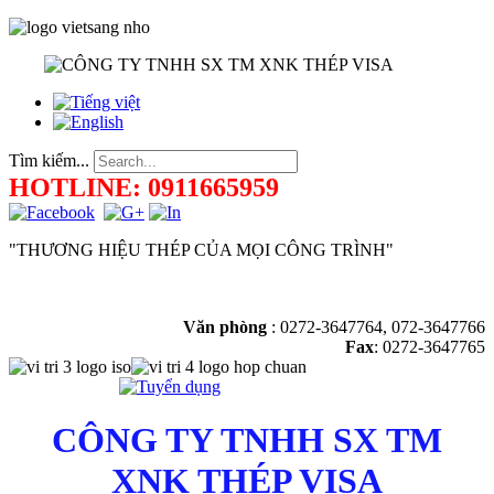
Tìm kiếm...
HOTLINE: 0911665959
"THƯƠNG HIỆU THÉP CỦA MỌI CÔNG TRÌNH"
Văn phòng
:
0272-3647764, 072-3647766
Fax
: 0272-3647765
CÔNG TY TNHH SX TM
XNK THÉP VISA