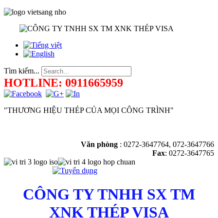
Tìm kiếm...
HOTLINE: 0911665959
"THƯƠNG HIỆU THÉP CỦA MỌI CÔNG TRÌNH"
Văn phòng
:
0272-3647764, 072-3647766
Fax
: 0272-3647765
CÔNG TY TNHH SX TM
XNK THÉP VISA