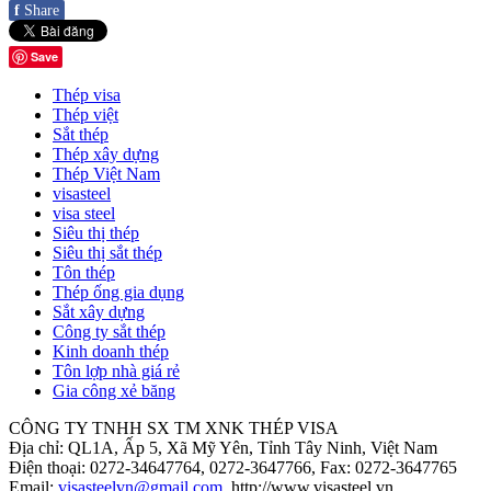
f
Share
Save
Thép visa
Thép việt
Sắt thép
Thép xây dựng
Thép Việt Nam
visasteel
visa steel
Siêu thị thép
Siêu thị sắt thép
Tôn thép
Thép ống gia dụng
Sắt xây dựng
Công ty sắt thép
Kinh doanh thép
Tôn lợp nhà giá rẻ
Gia công xẻ băng
CÔNG TY TNHH SX TM XNK THÉP VISA
Địa chỉ: QL1A, Ấp 5, Xã Mỹ Yên, Tỉnh Tây Ninh, Việt Nam
Điện thoại:
0272-34647764, 0272-3647766
, Fax:
0272-3647765
Email:
visasteelvn@gmail.com
, http://www.visasteel.vn