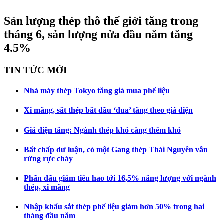
Sản lượng thép thô thế giới tăng trong
tháng 6, sản lượng nửa đầu năm tăng
4.5%
TIN TỨC MỚI
Nhà máy thép Tokyo tăng giá mua phế liệu
Xi măng, sắt thép bắt đầu ‘đua’ tăng theo giá điện
Giá điện tăng: Ngành thép khó càng thêm khó
Bất chấp dư luận, có một Gang thép Thái Nguyên vẫn
rừng rực cháy
Phấn đấu giảm tiêu hao tới 16,5% năng lượng với ngành
thép, xi măng
Nhập khẩu sắt thép phế liệu giảm hơn 50% trong hai
tháng đầu năm