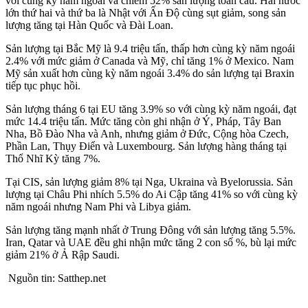
với cùng kỳ năm ngoái và chiếm 52% sản lượng toàn cầu. Hai nước
lớn thứ hai và thứ ba là Nhật với Ấn Độ cùng sụt giảm, song sản
lượng tăng tại Hàn Quốc và Đài Loan.
Sản lượng tại Bắc Mỹ là 9.4 triệu tấn, thấp hơn cùng kỳ năm ngoái
2.4% với mức giảm ở Canada và Mỹ, chỉ tăng 1% ở Mexico. Nam
Mỹ sản xuất hơn cùng kỳ năm ngoái 3.4% do sản lượng tại Braxin
tiếp tục phục hồi.
Sản lượng tháng 6 tại EU tăng 3.9% so với cùng kỳ năm ngoái, đạt
mức 14.4 triệu tấn. Mức tăng còn ghi nhận ở Ý, Pháp, Tây Ban
Nha, Bồ Đào Nha và Anh, nhưng giảm ở Đức, Cộng hòa Czech,
Phần Lan, Thụy Điển và Luxembourg. Sản lượng hàng tháng tại
Thổ Nhĩ Kỳ tăng 7%.
Tại CIS, sản lượng giảm 8% tại Nga, Ukraina và Byelorussia. Sản
lượng tại Châu Phi nhích 5.5% do Ai Cập tăng 41% so với cùng kỳ
năm ngoái nhưng Nam Phi và Libya giảm.
Sản lượng tăng mạnh nhất ở Trung Đông với sản lượng tăng 5.5%.
Iran, Qatar và UAE đều ghi nhận mức tăng 2 con số %, bù lại mức
giảm 21% ở Ả Rập Saudi.
Nguồn tin: Satthep.net