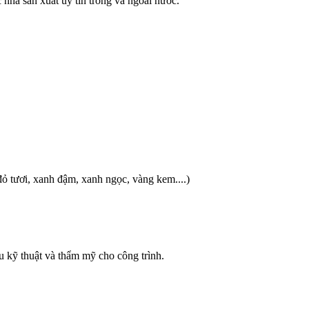
 nhà sản xuất uy tín trong và ngoài nước.
ỏ tươi, xanh đậm, xanh ngọc, vàng kem....)
kỹ thuật và thẩm mỹ cho công trình.