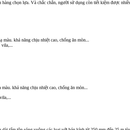
 hàng chọn lựa. Và chắc chắn, người sử dụng còn tiết kiệm được nhiều 
àu. khả năng chịu nhiệt cao, chống ăn mòn...
vila,...
màu. khả năng chịu nhiệt cao, chống ăn mòn...
ila,...
dài tấm tôn sóng vuông các loại với bán kính từ 250 mm đến 25 m tùy 