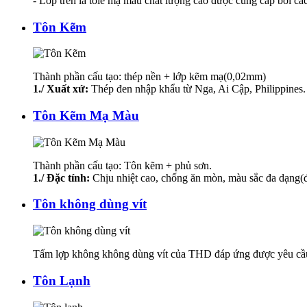
- Lớp trên là tole mạ màu chất lượng cao được cung cấp bởi các
Tôn Kẽm
Thành phần cấu tạo: thép nền + lớp kẽm mạ(0,02mm)
1./ Xuất xứ:
Thép đen nhập khẩu từ Nga, Ai Cập, Philippines.
Tôn Kẽm Mạ Màu
Thành phần cấu tạo: Tôn kẽm + phủ sơn.
1./ Đặc tính:
Chịu nhiệt cao, chống ăn mòn, màu sắc đa dạng(đ
Tôn không dùng vít
Tấm lợp không không dùng vít của THD đáp ứng được yêu cầu 
Tôn Lạnh