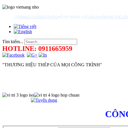
||
TRANG CHỦ
GIỚI THIỆU
HỒ SƠ NĂNG LỰC
SẢN PHẨM
TIN TỨC
LIÊ
Tìm kiếm...
HOTLINE: 0911665959
"THƯƠNG HIỆU THÉP CỦA MỌI CÔNG TRÌNH"
CÔNG