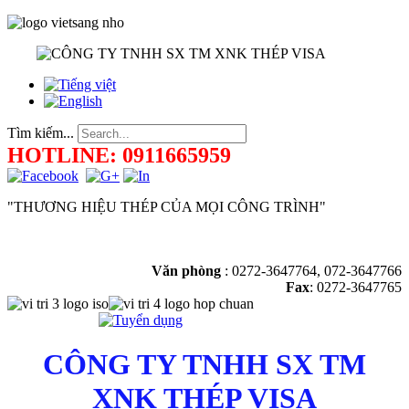
Tìm kiếm...
HOTLINE: 0911665959
"THƯƠNG HIỆU THÉP CỦA MỌI CÔNG TRÌNH"
Văn phòng
:
0272-3647764, 072-3647766
Fax
: 0272-3647765
CÔNG TY TNHH SX TM
XNK THÉP VISA