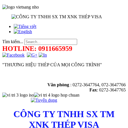
Tìm kiếm...
HOTLINE: 0911665959
"THƯƠNG HIỆU THÉP CỦA MỌI CÔNG TRÌNH"
Văn phòng
:
0272-3647764, 072-3647766
Fax
: 0272-3647765
CÔNG TY TNHH SX TM
XNK THÉP VISA