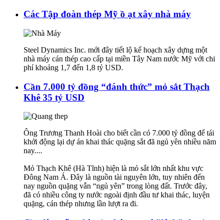
Các Tập đoàn thép Mỹ ồ ạt xây nhà máy
Steel Dynamics Inc. mới đây tiết lộ kế hoạch xây dựng một
nhà máy cán thép cao cấp tại miền Tây Nam nước Mỹ với chi
phí khoảng 1,7 đến 1,8 tỷ USD.
Cần 7.000 tỷ đồng “đánh thức” mỏ sắt Thạch
Khê 35 tỷ USD
Ông Trương Thanh Hoài cho biết cần có 7.000 tỷ đồng để tái
khởi động lại dự án khai thác quặng sắt đã ngủ yên nhiều năm
nay....
Mỏ Thạch Khê (Hà Tĩnh) hiện là mỏ sắt lớn nhất khu vực
Đông Nam Á. Đây là nguồn tài nguyên lớn, tuy nhiên đến
nay nguồn quặng vẫn “ngủ yên” trong lòng đất. Trước đây,
đã có nhiều công ty nước ngoài định đầu tư khai thác, luyện
quặng, cán thép nhưng lần lượt ra đi.