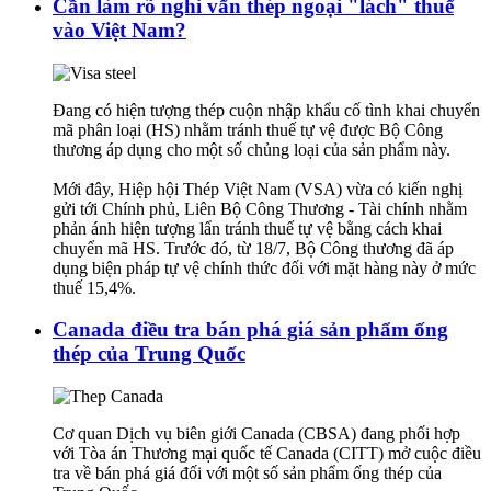
Cần làm rõ nghi vấn thép ngoại "lách" thuế
vào Việt Nam?
Đang có hiện tượng thép cuộn nhập khẩu cố tình khai chuyển
mã phân loại (HS) nhằm tránh thuế tự vệ được Bộ Công
thương áp dụng cho một số chủng loại của sản phẩm này.
Mới đây, Hiệp hội Thép Việt Nam (VSA) vừa có kiến nghị
gửi tới Chính phủ, Liên Bộ Công Thương - Tài chính nhằm
phản ánh hiện tượng lẩn tránh thuế tự vệ bằng cách khai
chuyển mã HS. Trước đó, từ 18/7, Bộ Công thương đã áp
dụng biện pháp tự vệ chính thức đối với mặt hàng này ở mức
thuế 15,4%.
Canada điều tra bán phá giá sản phẩm ống
thép của Trung Quốc
Cơ quan Dịch vụ biên giới Canada (CBSA) đang phối hợp
với Tòa án Thương mại quốc tế Canada (CITT) mở cuộc điều
tra về bán phá giá đối với một số sản phẩm ống thép của