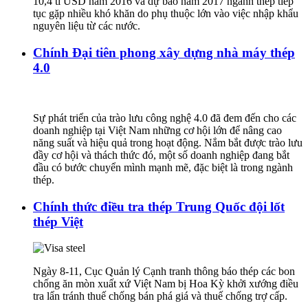
10,4 tỉ USD năm 2016 và dự báo năm 2017 ngành thép tiếp
tục gặp nhiều khó khăn do phụ thuộc lớn vào việc nhập khẩu
nguyên liệu từ các nước.
Chính Đại tiên phong xây dựng nhà máy thép
4.0
Sự phát triển của trào lưu công nghệ 4.0 đã đem đến cho các
doanh nghiệp tại Việt Nam những cơ hội lớn để nâng cao
năng suất và hiệu quả trong hoạt động. Nắm bắt được trào lưu
đầy cơ hội và thách thức đó, một số doanh nghiệp đang bắt
đầu có bước chuyển mình mạnh mẽ, đặc biệt là trong ngành
thép.
Chính thức điều tra thép Trung Quốc đội lốt
thép Việt
Ngày 8-11, Cục Quản lý Cạnh tranh thông báo thép các bon
chống ăn mòn xuất xứ Việt Nam bị Hoa Kỳ khởi xướng điều
tra lẩn tránh thuế chống bán phá giá và thuế chống trợ cấp.